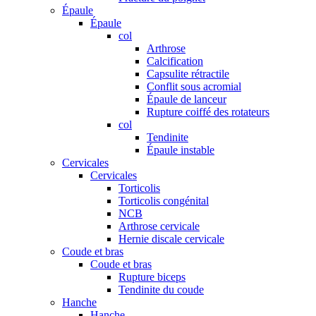
Épaule
Épaule
col
Arthrose
Calcification
Capsulite rétractile
Conflit sous acromial
Épaule de lanceur
Rupture coiffé des rotateurs
col
Tendinite
Épaule instable
Cervicales
Cervicales
Torticolis
Torticolis congénital
NCB
Arthrose cervicale
Hernie discale cervicale
Coude et bras
Coude et bras
Rupture biceps
Tendinite du coude
Hanche
Hanche