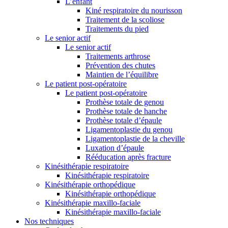
L’enfant
Kiné respiratoire du nourisson
Traitement de la scoliose
Traitements du pied
Le senior actif
Le senior actif
Traitements arthrose
Prévention des chutes
Maintien de l’équilibre
Le patient post-opératoire
Le patient post-opératoire
Prothèse totale de genou
Prothèse totale de hanche
Prothèse totale d’épaule
Ligamentoplastie du genou
Ligamentoplastie de la cheville
Luxation d’épaule
Rééducation après fracture
Kinésithérapie respiratoire
Kinésithérapie respiratoire
Kinésithérapie orthopédique
Kinésithérapie orthopédique
Kinésithérapie maxillo-faciale
Kinésithérapie maxillo-faciale
Nos techniques