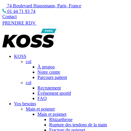
74 Boulevard Haussmann, Paris, France
01 44 71 93 74
Contact
PRENDRE RDV
KOSS
col
À propos
Notre centre
Parcours patient
col
Recrutement
Événement sportif
FAQ
Vos besoins
Main et poignet
Main et poignet
Rhizarthrose
Rupture des tendons de la main
Fracture du poignet