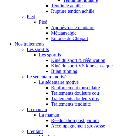
Tendinite fibulaire
Tendinite achille
Rupture tendon achille
Pied
Pied
Aponévrosite plantaire
Métatarsalgie
Entorse de Chopart
Nos traitements
Les sportifs
Les sportifs
Kiné du sport & rééducation
Kiné du sport VS kiné classique
Bilan running
Le sédentaire motivé
Le sédentaire motivé
Renforcement musculaire
Traitements douleurs cou
Traitements douleurs dos
Traitements tendinite
La maman
La maman
Rééducation post partum
Accompagnement grossesse
L’enfant