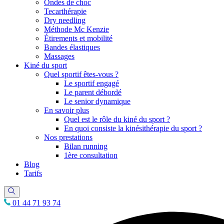
Ondes de choc
Tecarthérapie
Dry needling
Méthode Mc Kenzie
Étirements et mobilité
Bandes élastiques
Massages
Kiné du sport
Quel sportif êtes-vous ?
Le sportif engagé
Le parent débordé
Le senior dynamique
En savoir plus
Quel est le rôle du kiné du sport ?
En quoi consiste la kinésithérapie du sport ?
Nos prestations
Bilan running
1ère consultation
Blog
Tarifs
01 44 71 93 74