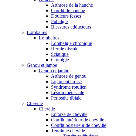
Arthrose de la hanche
Conflit de hanche
Douleurs fesses
Pubalgie
Blessures adducteurs
Lombaires
Lombaires
Lombalgie chronique
Hernie discale
Sciatique
Cruralgie
Genou et jambe
Genou et jambe
Arthrose de genou
Ligament croisé
Syndrome rotulien
Lésion méniscale
Périostite tibiale
Cheville
Cheville
Entorse de cheville
Conflit antérieur de cheville
Conflit postérieur de cheville
Tendinite cheville