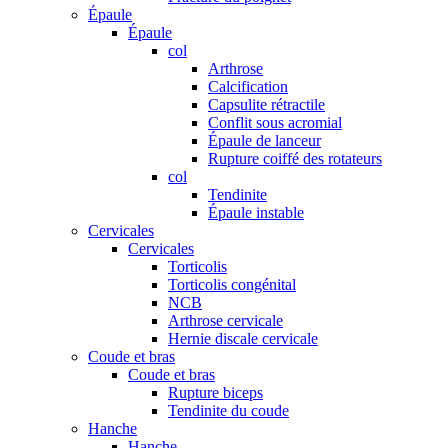
Épaule
Épaule
col
Arthrose
Calcification
Capsulite rétractile
Conflit sous acromial
Épaule de lanceur
Rupture coiffé des rotateurs
col
Tendinite
Épaule instable
Cervicales
Cervicales
Torticolis
Torticolis congénital
NCB
Arthrose cervicale
Hernie discale cervicale
Coude et bras
Coude et bras
Rupture biceps
Tendinite du coude
Hanche
Hanche