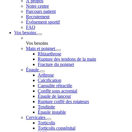
À propos
Notre centre
Parcours patient
Recrutement
Événement sportif
FAQ
Vos besoins
Vos besoins
Main et poignet
Rhizarthrose
Rupture des tendons de la main
Fracture du poignet
Épaule
Arthrose
Calcification
Capsulite rétractile
Conflit sous acromial
Épaule de lanceur
Rupture coiffé des rotateurs
Tendinite
Épaule instable
Cervicales
Torticolis
Torticolis congénital