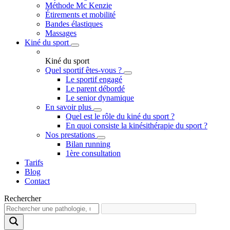
Méthode Mc Kenzie
Étirements et mobilité
Bandes élastiques
Massages
Kiné du sport
Kiné du sport
Quel sportif êtes-vous ?
Le sportif engagé
Le parent débordé
Le senior dynamique
En savoir plus
Quel est le rôle du kiné du sport ?
En quoi consiste la kinésithérapie du sport ?
Nos prestations
Bilan running
1ère consultation
Tarifs
Blog
Contact
Rechercher