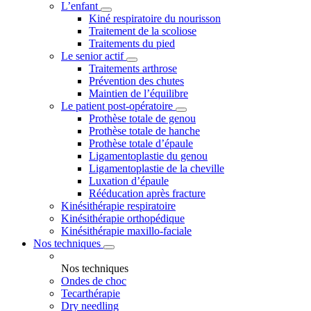
L’enfant
Kiné respiratoire du nourisson
Traitement de la scoliose
Traitements du pied
Le senior actif
Traitements arthrose
Prévention des chutes
Maintien de l’équilibre
Le patient post-opératoire
Prothèse totale de genou
Prothèse totale de hanche
Prothèse totale d’épaule
Ligamentoplastie du genou
Ligamentoplastie de la cheville
Luxation d’épaule
Rééducation après fracture
Kinésithérapie respiratoire
Kinésithérapie orthopédique
Kinésithérapie maxillo-faciale
Nos techniques
Nos techniques
Ondes de choc
Tecarthérapie
Dry needling