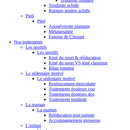
Tendinite fibulaire
Tendinite achille
Rupture tendon achille
Pied
Pied
Aponévrosite plantaire
Métatarsalgie
Entorse de Chopart
Nos traitements
Les sportifs
Les sportifs
Kiné du sport & rééducation
Kiné du sport VS kiné classique
Bilan running
Le sédentaire motivé
Le sédentaire motivé
Renforcement musculaire
Traitements douleurs cou
Traitements douleurs dos
Traitements tendinite
La maman
La maman
Rééducation post partum
Accompagnement grossesse
L’enfant