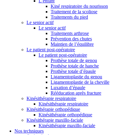
L’enfant
Kiné respiratoire du nourisson
Traitement de la scoliose
Traitements du pied
Le senior actif
Le senior actif
Traitements arthrose
Prévention des chutes
Maintien de l’équilibre
Le patient post-opératoire
Le patient post-opératoire
Prothèse totale de genou
Prothèse totale de hanche
Prothèse totale d’épaule
Ligamentoplastie du genou
Ligamentoplastie de la cheville
Luxation d’épaule
Rééducation après fracture
Kinésithérapie respiratoire
Kinésithérapie respiratoire
Kinésithérapie orthopédique
Kinésithérapie orthopédique
Kinésithérapie maxillo-faciale
Kinésithérapie maxillo-faciale
Nos techniques