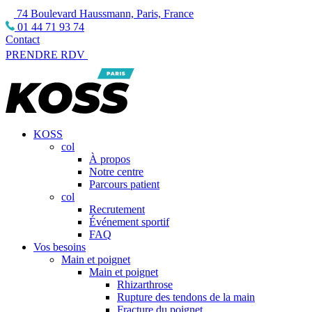
74 Boulevard Haussmann, Paris, France
01 44 71 93 74
Contact
PRENDRE RDV
KOSS
col
À propos
Notre centre
Parcours patient
col
Recrutement
Événement sportif
FAQ
Vos besoins
Main et poignet
Main et poignet
Rhizarthrose
Rupture des tendons de la main
Fracture du poignet