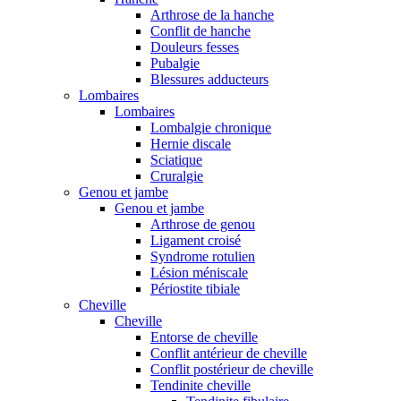
Arthrose de la hanche
Conflit de hanche
Douleurs fesses
Pubalgie
Blessures adducteurs
Lombaires
Lombaires
Lombalgie chronique
Hernie discale
Sciatique
Cruralgie
Genou et jambe
Genou et jambe
Arthrose de genou
Ligament croisé
Syndrome rotulien
Lésion méniscale
Périostite tibiale
Cheville
Cheville
Entorse de cheville
Conflit antérieur de cheville
Conflit postérieur de cheville
Tendinite cheville