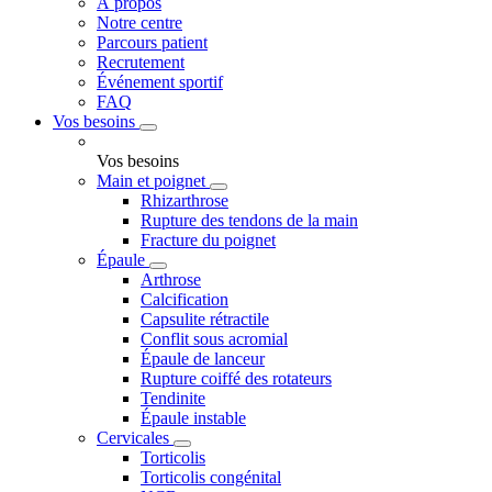
À propos
Notre centre
Parcours patient
Recrutement
Événement sportif
FAQ
Vos besoins
Vos besoins
Main et poignet
Rhizarthrose
Rupture des tendons de la main
Fracture du poignet
Épaule
Arthrose
Calcification
Capsulite rétractile
Conflit sous acromial
Épaule de lanceur
Rupture coiffé des rotateurs
Tendinite
Épaule instable
Cervicales
Torticolis
Torticolis congénital