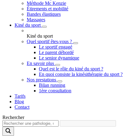
Méthode Mc Kenzie
Étirements et mobilité
Bandes élastiques
Massages
Kiné du sport
Kiné du sport
Quel sportif êtes-vous ?
Le sportif engagé
Le parent débordé
Le senior dynamique
En savoir plus
Quel est le rôle du kiné du sport ?
En quoi consiste la kinésithérapie du sport ?
Nos prestations
Bilan running
1ère consultation
Tarifs
Blog
Contact
Rechercher