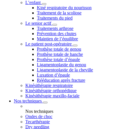
L’enfant
Kiné respiratoire du nourisson
Traitement de la scoliose
Traitements du pied
Le senior actif
Traitements arthrose
Prévention des chutes
Maintien de l’équilibre
Le patient post-opératoire
Prothèse totale de genou
Prothèse totale de hanche
Prothèse totale d’épaule
Ligamentoplastie du genou
Ligamentoplastie de la cheville
Luxation d’épaule
Rééducation après fracture
Kinésithérapie respiratoire
Kinésithérapie orthopédique
Kinésithérapie maxillo-faciale
Nos techniques
Nos techniques
Ondes de choc
Tecarthérapie
Dry needling