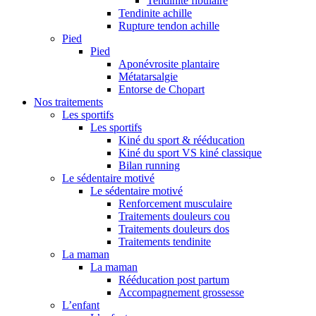
Tendinite fibulaire
Tendinite achille
Rupture tendon achille
Pied
Pied
Aponévrosite plantaire
Métatarsalgie
Entorse de Chopart
Nos traitements
Les sportifs
Les sportifs
Kiné du sport & rééducation
Kiné du sport VS kiné classique
Bilan running
Le sédentaire motivé
Le sédentaire motivé
Renforcement musculaire
Traitements douleurs cou
Traitements douleurs dos
Traitements tendinite
La maman
La maman
Rééducation post partum
Accompagnement grossesse
L’enfant