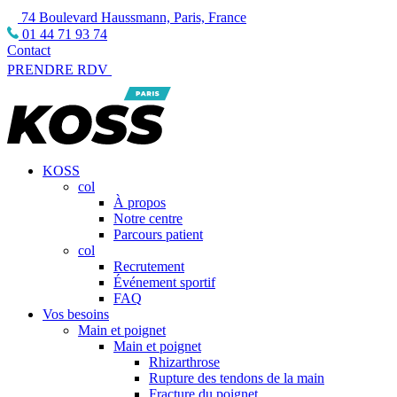
74 Boulevard Haussmann, Paris, France
01 44 71 93 74
Contact
PRENDRE RDV
KOSS
col
À propos
Notre centre
Parcours patient
col
Recrutement
Événement sportif
FAQ
Vos besoins
Main et poignet
Main et poignet
Rhizarthrose
Rupture des tendons de la main
Fracture du poignet