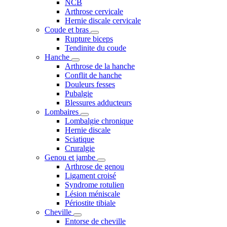
NCB
Arthrose cervicale
Hernie discale cervicale
Coude et bras
Rupture biceps
Tendinite du coude
Hanche
Arthrose de la hanche
Conflit de hanche
Douleurs fesses
Pubalgie
Blessures adducteurs
Lombaires
Lombalgie chronique
Hernie discale
Sciatique
Cruralgie
Genou et jambe
Arthrose de genou
Ligament croisé
Syndrome rotulien
Lésion méniscale
Périostite tibiale
Cheville
Entorse de cheville