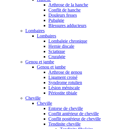
Arthrose de la hanche
Conflit de hanche
Douleurs fesses
Pubalgie
Blessures adducteurs
Lombaires
Lombaires
Lombalgie chronique
Hernie discale
Sciatique
Cruralgie
Genou et jambe
Genou et jambe
Arthrose de genou
Ligament croisé
Syndrome rotulien
Lésion méniscale
Périostite tibiale
Cheville
Cheville
Entorse de cheville
Conflit antérieur de cheville
Conflit postérieur de cheville
Tendinite cheville