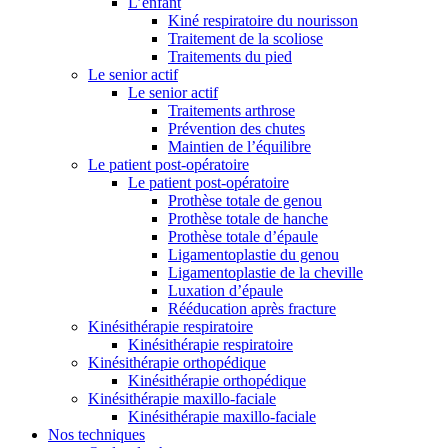
L’enfant
Kiné respiratoire du nourisson
Traitement de la scoliose
Traitements du pied
Le senior actif
Le senior actif
Traitements arthrose
Prévention des chutes
Maintien de l’équilibre
Le patient post-opératoire
Le patient post-opératoire
Prothèse totale de genou
Prothèse totale de hanche
Prothèse totale d’épaule
Ligamentoplastie du genou
Ligamentoplastie de la cheville
Luxation d’épaule
Rééducation après fracture
Kinésithérapie respiratoire
Kinésithérapie respiratoire
Kinésithérapie orthopédique
Kinésithérapie orthopédique
Kinésithérapie maxillo-faciale
Kinésithérapie maxillo-faciale
Nos techniques