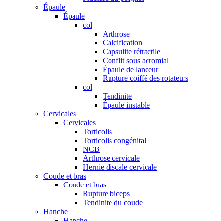
Épaule
Épaule
col
Arthrose
Calcification
Capsulite rétractile
Conflit sous acromial
Épaule de lanceur
Rupture coiffé des rotateurs
col
Tendinite
Épaule instable
Cervicales
Cervicales
Torticolis
Torticolis congénital
NCB
Arthrose cervicale
Hernie discale cervicale
Coude et bras
Coude et bras
Rupture biceps
Tendinite du coude
Hanche
Hanche