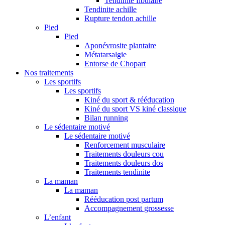
Tendinite fibulaire
Tendinite achille
Rupture tendon achille
Pied
Pied
Aponévrosite plantaire
Métatarsalgie
Entorse de Chopart
Nos traitements
Les sportifs
Les sportifs
Kiné du sport & rééducation
Kiné du sport VS kiné classique
Bilan running
Le sédentaire motivé
Le sédentaire motivé
Renforcement musculaire
Traitements douleurs cou
Traitements douleurs dos
Traitements tendinite
La maman
La maman
Rééducation post partum
Accompagnement grossesse
L’enfant