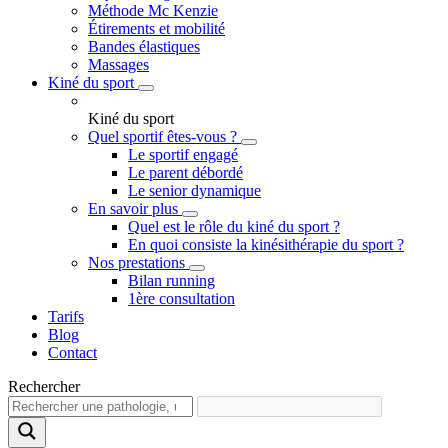
Méthode Mc Kenzie
Étirements et mobilité
Bandes élastiques
Massages
Kiné du sport
Kiné du sport
Quel sportif êtes-vous ?
Le sportif engagé
Le parent débordé
Le senior dynamique
En savoir plus
Quel est le rôle du kiné du sport ?
En quoi consiste la kinésithérapie du sport ?
Nos prestations
Bilan running
1ère consultation
Tarifs
Blog
Contact
Rechercher