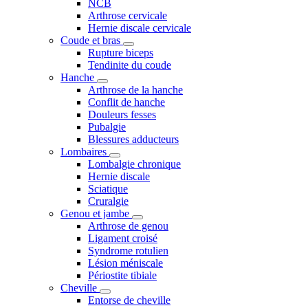
NCB
Arthrose cervicale
Hernie discale cervicale
Coude et bras
Rupture biceps
Tendinite du coude
Hanche
Arthrose de la hanche
Conflit de hanche
Douleurs fesses
Pubalgie
Blessures adducteurs
Lombaires
Lombalgie chronique
Hernie discale
Sciatique
Cruralgie
Genou et jambe
Arthrose de genou
Ligament croisé
Syndrome rotulien
Lésion méniscale
Périostite tibiale
Cheville
Entorse de cheville