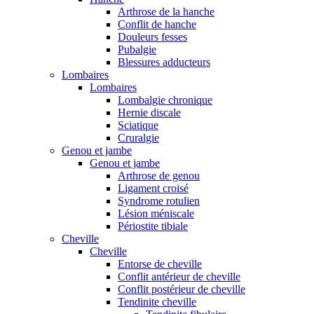
Arthrose de la hanche
Conflit de hanche
Douleurs fesses
Pubalgie
Blessures adducteurs
Lombaires
Lombaires
Lombalgie chronique
Hernie discale
Sciatique
Cruralgie
Genou et jambe
Genou et jambe
Arthrose de genou
Ligament croisé
Syndrome rotulien
Lésion méniscale
Périostite tibiale
Cheville
Cheville
Entorse de cheville
Conflit antérieur de cheville
Conflit postérieur de cheville
Tendinite cheville