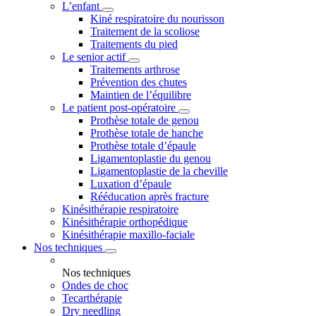
L’enfant
Kiné respiratoire du nourisson
Traitement de la scoliose
Traitements du pied
Le senior actif
Traitements arthrose
Prévention des chutes
Maintien de l’équilibre
Le patient post-opératoire
Prothèse totale de genou
Prothèse totale de hanche
Prothèse totale d’épaule
Ligamentoplastie du genou
Ligamentoplastie de la cheville
Luxation d’épaule
Rééducation après fracture
Kinésithérapie respiratoire
Kinésithérapie orthopédique
Kinésithérapie maxillo-faciale
Nos techniques
Nos techniques
Ondes de choc
Tecarthérapie
Dry needling