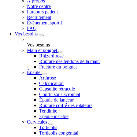
À propos
Notre centre
Parcours patient
Recrutement
Événement sportif
FAQ
Vos besoins
Vos besoins
Main et poignet
Rhizarthrose
Rupture des tendons de la main
Fracture du poignet
Épaule
Arthrose
Calcification
Capsulite rétractile
Conflit sous acromial
Épaule de lanceur
Rupture coiffé des rotateurs
Tendinite
Épaule instable
Cervicales
Torticolis
Torticolis congénital