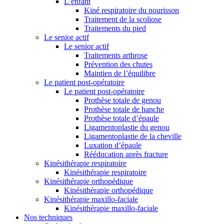
L’enfant
Kiné respiratoire du nourisson
Traitement de la scoliose
Traitements du pied
Le senior actif
Le senior actif
Traitements arthrose
Prévention des chutes
Maintien de l’équilibre
Le patient post-opératoire
Le patient post-opératoire
Prothèse totale de genou
Prothèse totale de hanche
Prothèse totale d’épaule
Ligamentoplastie du genou
Ligamentoplastie de la cheville
Luxation d’épaule
Rééducation après fracture
Kinésithérapie respiratoire
Kinésithérapie respiratoire
Kinésithérapie orthopédique
Kinésithérapie orthopédique
Kinésithérapie maxillo-faciale
Kinésithérapie maxillo-faciale
Nos techniques