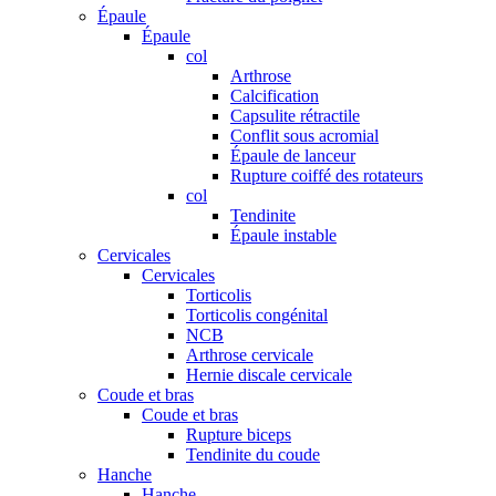
Épaule
Épaule
col
Arthrose
Calcification
Capsulite rétractile
Conflit sous acromial
Épaule de lanceur
Rupture coiffé des rotateurs
col
Tendinite
Épaule instable
Cervicales
Cervicales
Torticolis
Torticolis congénital
NCB
Arthrose cervicale
Hernie discale cervicale
Coude et bras
Coude et bras
Rupture biceps
Tendinite du coude
Hanche
Hanche