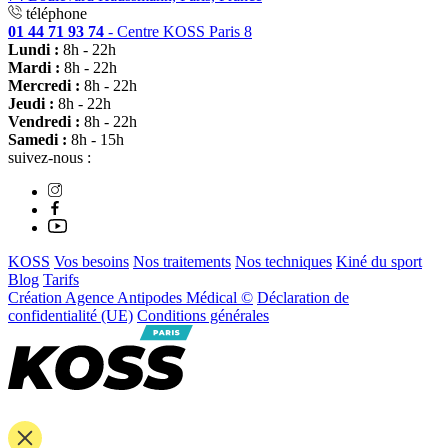
téléphone
01 44 71 93 74
- Centre KOSS Paris 8
Lundi :
8h - 22h
Mardi :
8h - 22h
Mercredi :
8h - 22h
Jeudi :
8h - 22h
Vendredi :
8h - 22h
Samedi :
8h - 15h
suivez-nous :
KOSS
Vos besoins
Nos traitements
Nos techniques
Kiné du sport
Blog
Tarifs
Création Agence Antipodes Médical ©
Déclaration de
confidentialité (UE)
Conditions générales